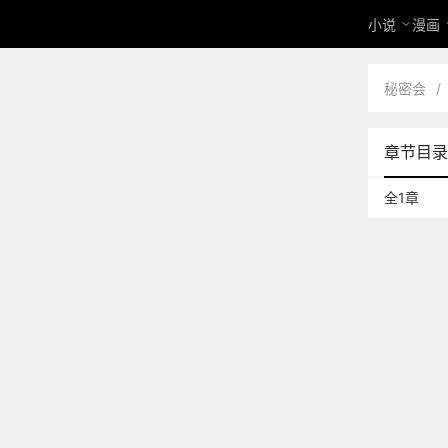
小说
漫画
秘密会
/
章节目录
全1章