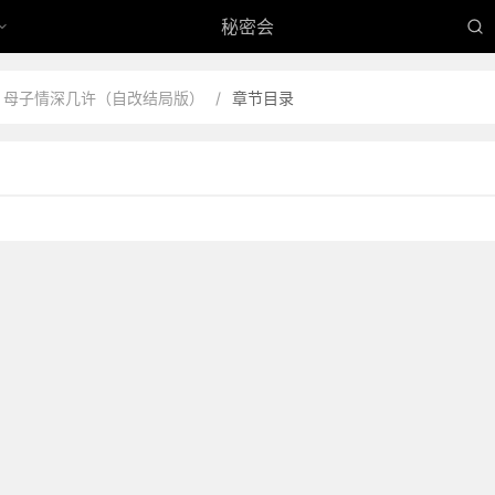
秘密会
母子情深几许（自改结局版）
/
章节目录