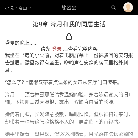
秘密会
小说
漫画
第8章 泠月和我的同居生活
盛夏的晚上……
请先
登录
后查看完整内容
我坐在书房的小桌前，对着电脑屏幕上一份被驳回的实习报
告皱眉。键盘敲得有些重，噼啪声在安静的房间里格外刺
耳。
“怎么了？”慵懒又带着点温柔的女声从客厅门口传来。
泠月——顶着林雪那张清秀温婉的脸，穿着陈远宽大的旧T
恤，下摆刚盖过大腿根，露出一双笔直白皙的长腿。
她倚着门框，长发随意披散，睡眼惺忪，但眼神扫过来时，
却带着一种与这张脸格格不入的、居高临下的审视感。
她手里端着一盘果盘，慢悠悠地喝着，目光落在陈远紧锁的