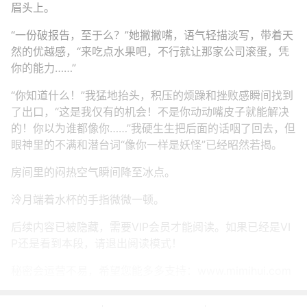
眉头上。
“一份破报告，至于么？”她撇撇嘴，语气轻描淡写，带着天
然的优越感，“来吃点水果吧，不行就让那家公司滚蛋，凭
你的能力……”
“你知道什么！”我猛地抬头，积压的烦躁和挫败感瞬间找到
了出口，“这是我仅有的机会！不是你动动嘴皮子就能解决
的！你以为谁都像你……”我硬生生把后面的话咽了回去，但
眼神里的不满和潜台词“像你一样是妖怪”已经昭然若揭。
房间里的闷热空气瞬间降至冰点。
泠月端着水杯的手指微微一顿。
后续内容已被隐藏，需要VIP会员才能阅读。如果已经是VI
P还是看到本段，请退出阅读模式！
秘密会运营不易，希望您能多多支持：www.mimihui.com