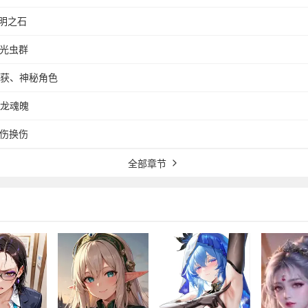
光明之石
荧光虫群
收获、神秘角色
地龙魂魄
以伤换伤
全部章节