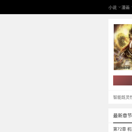
小说
漫画
智能既灵
最新章节
第72章 