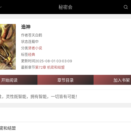
秘密会
造神
作者
苍天白鹤
状态
连载中
分类
贤者小说
标签
经典
更新时间
2025-08-01 03:03:09
最新章节
第72章 机密和结盟
开始阅读
章节目录
加入书架
性，灵性既智能，拥有智能，一切皆有可能！
机密和结盟