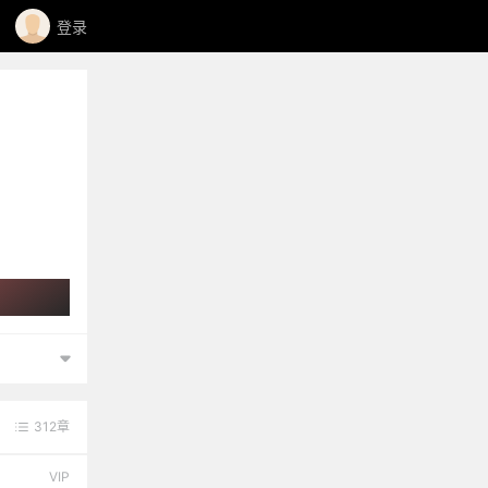
登录
312章
VIP