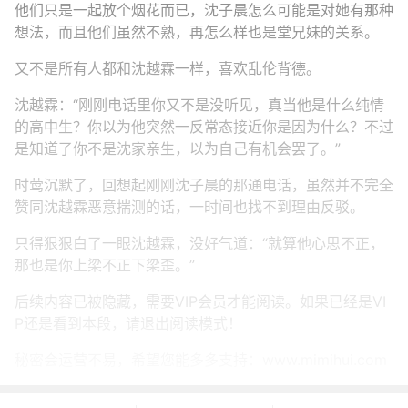
他们只是一起放个烟花而已，沈子晨怎么可能是对她有那种
想法，而且他们虽然不熟，再怎么样也是堂兄妹的关系。
又不是所有人都和沈越霖一样，喜欢乱伦背德。
沈越霖：“刚刚电话里你又不是没听见，真当他是什么纯情
的高中生？你以为他突然一反常态接近你是因为什么？不过
是知道了你不是沈家亲生，以为自己有机会罢了。”
时莺沉默了，回想起刚刚沈子晨的那通电话，虽然并不完全
赞同沈越霖恶意揣测的话，一时间也找不到理由反驳。
只得狠狠白了一眼沈越霖，没好气道：“就算他心思不正，
那也是你上梁不正下梁歪。”
后续内容已被隐藏，需要VIP会员才能阅读。如果已经是VI
P还是看到本段，请退出阅读模式！
秘密会运营不易，希望您能多多支持：www.mimihui.com