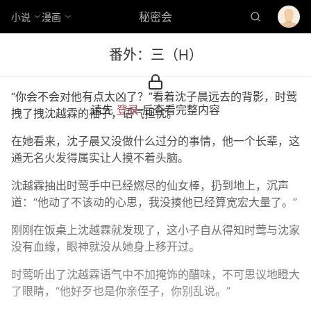
秘密会
小说
漫画
番外：三（H）
“你会不会对他有点太凶了？”看着沈子晨远去的背影，时莺
请先
登录
后查看完整内容
拽了拽沈越霖的袖子，语气担忧。
在她看来，沈子晨又没做什么过分的事情，他一个长辈，这
通无名火发得属实让人摸不着头脑。
沈越霖抽出时莺手中已经燃尽的仙女棒，扔到地上，沉声
道：“他动了不该动的心思，我没揍他已经算宽宏大量了。”
刚刚在饭桌上沈越霖就发现了，这小子自从得知时莺与沈家
没有血缘，眼神就没从她身上移开过。
时莺听出了沈越霖语气中不加掩饰的醋味，不可思议地瞪大
了眼睛，“他好歹也是你亲侄子，你别乱说。”